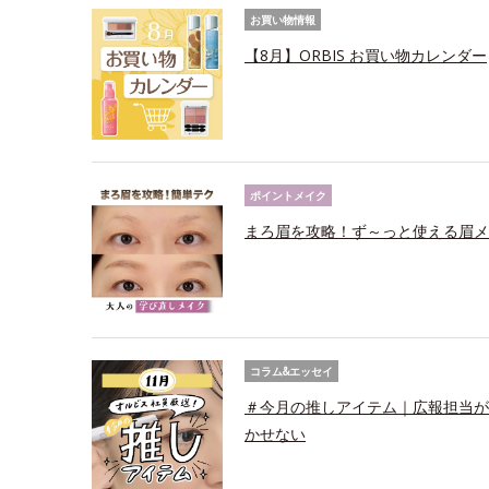
お買い物情報
【8月】ORBIS お買い物カレンダー
ポイントメイク
まろ眉を攻略！ず～っと使える眉メ
コラム&エッセイ
＃今月の推しアイテム｜広報担当が
かせない