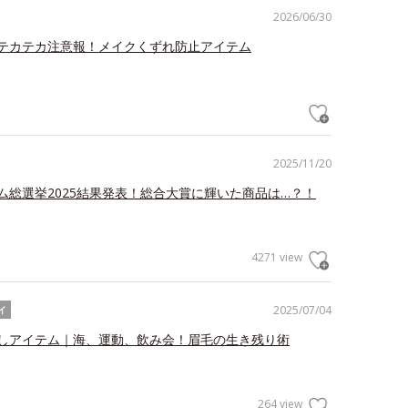
2026/06/30
テカテカ注意報！メイクくずれ防止アイテム
2025/11/20
ム総選挙2025結果発表！総合大賞に輝いた商品は…？！
4271 view
2025/07/04
イ
しアイテム｜海、運動、飲み会！眉毛の生き残り術
264 view