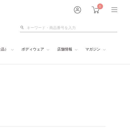
0
検
索
食品）
ボディウェア
店舗情報
マガジン