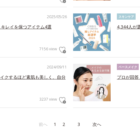
2025/05/26
スキンケア
くキレイを保つアイテム4選
4,344人
7156 view
2024/09/11
ベースメイク
イクするほど素肌も美しく、自分
プロが回答
3237 view
前へ
1
2
3
次へ