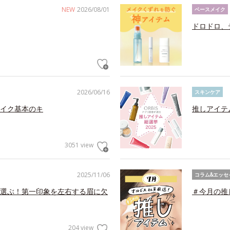
NEW
2026/08/01
ベースメイク
ドロドロ、
2026/06/16
スキンケア
イク基本のキ
推しアイテ
3051 view
2025/11/06
コラム&エッセ
選ぶ！第一印象を左右する眉に欠
＃今月の推
204 view