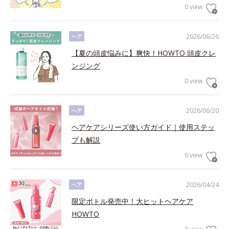
0 view
2026/06/26
ヘア
【夏の頭皮悩みに】爽快！HOWTO 頭皮クレ
ンジング
0 view
2026/06/20
ヘア
ヘアケアシリーズ使い方ガイド｜使用ステッ
プも解説
0 view
2026/04/24
ヘア
限定ボトル発売中！大ヒットヘアケア
HOWTO