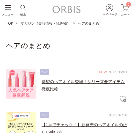
0
メニュー
検索
マイページ
カート
TOP
マガジン（美容情報・読み物）
ヘアのまとめ
ヘアのまとめ
NEW
2026/08/03
ヘア
待望のヘアオイル登場！シリーズ全アイテム
徹底比較
2026/07/10
ヘア
【〇×でチェック！】新発売のヘアオイルの正
しい使い方