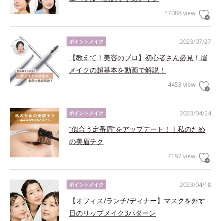
47088 view
2023/07/27
ポイントメイク
【教えて！美容のプロ】初心者さん必見！眉
メイクの超基本を動画で解説！
4453 view
2023/04/24
ポイントメイク
“似合う定番眉”をアップデート！｜私のため
の美眉テク
7197 view
2023/04/18
ポイントメイク
【オフィス/ランチ/ディナー】マスクを外す
日のリップメイク3パターン