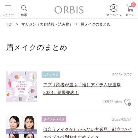
0
メニュー
検索
マイページ
カート
TOP
マガジン（美容情報・読み物）
眉メイクのまとめ
眉メイクのまとめ
2023/12/27
スキンケア
アプリ読者が選ぶ「推しアイテム総選挙
2023」結果発表！
23947 view
2023/08/31
ポイントメイク
似合うメイクがわからない方必見！顔立ち×イ
エベブルベ別おすすめメイク