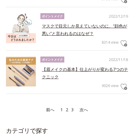
2022/12/19
ポイントメイク
マスクで目元しか見えていないのに、“顔色が
悪い”と言われるのはなぜ？
8314 view
2022/11/18
ポイントメイク
【眉メイクの基本】仕上がりが変わる7つのテ
クニック
9026 view
前へ
1
2
3
次へ
カテゴリで探す