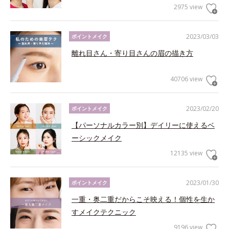
2975 view
2023/03/03
ポイントメイク
離れ目さん・寄り目さんの眉の描き方
40706 view
2023/02/20
ポイントメイク
【パーソナルカラー別】デイリーに使えるベ
ーシックメイク
12135 view
2023/01/30
ポイントメイク
一重・奥二重だからこそ映える！個性を生か
すメイクテクニック
9196 view