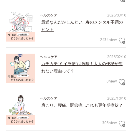
ヘルスケア
2026/03/10
最近なんだかしんどい…春のメンタル不調の
ヒント
2434 view
ヘルスケア
2026/02/10
カチカチ“ミイラ便”は危険！大人の便秘が侮
れない理由って？
0 view
ヘルスケア
2025/10/10
肩こり、腰痛、関節痛…これも更年期症状？
306 view