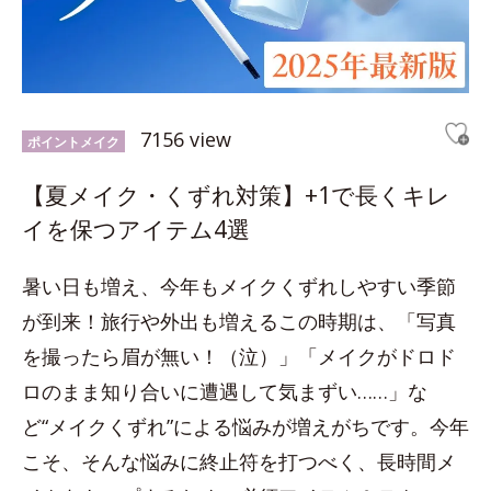
7156 view
ポイントメイク
【夏メイク・くずれ対策】+1で長くキレ
イを保つアイテム4選
暑い日も増え、今年もメイクくずれしやすい季節
が到来！旅行や外出も増えるこの時期は、「写真
を撮ったら眉が無い！（泣）」「メイクがドロド
ロのまま知り合いに遭遇して気まずい……」な
ど“メイクくずれ”による悩みが増えがちです。今年
こそ、そんな悩みに終止符を打つべく、長時間メ