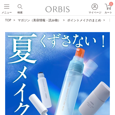
0
メニュー
検索
マイページ
カート
TOP
マガジン（美容情報・読み物）
ポイントメイクのまとめ
【夏