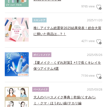
9765 view
2025/11/20
スキンケア
推しアイテム総選挙2025結果発表！総合大賞
に輝いた商品は…？！
4271 view
2025/05/26
ポイントメイク
【夏メイク・くずれ対策】+1で長くキレイを
保つアイテム4選
7156 view
2025/03/28
ベースメイク
大人のベースメイク事典｜乾燥/くすみ/シ
ミ・クマ・ほうれい線/テカリ編