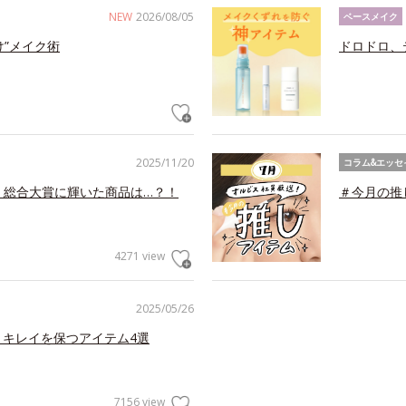
NEW
2026/08/05
ベースメイク
け”メイク術
ドロドロ、
2025/11/20
コラム&エッセ
！総合大賞に輝いた商品は…？！
＃今月の推
4271 view
2025/05/26
くキレイを保つアイテム4選
7156 view