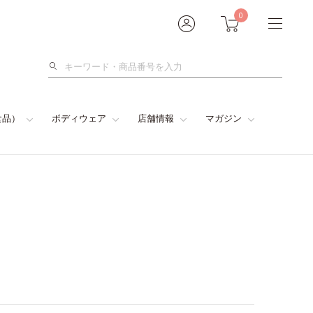
0
検
索
食品）
ボディウェア
店舗情報
マガジン