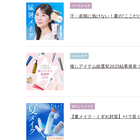
ベースメイク
汗・皮脂に負けない！夏の“ここだ
スキンケア
推しアイテム総選挙2025結果発表
ポイントメイク
【夏メイク・くずれ対策】+1で長