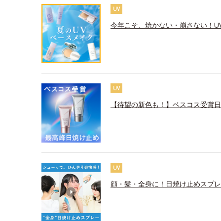
UV
今年こそ、焼かない・崩さない！U
UV
【待望の新色も！】ベスコス受賞日
UV
顔・髪・全身に！日焼け止めスプレ