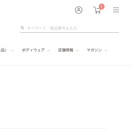
0
検
索
食品）
ボディウェア
店舗情報
マガジン