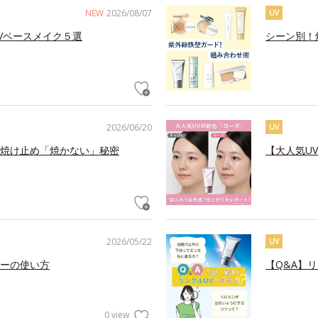
NEW
2026/08/07
UV
Vベースメイク５選
シーン別！
2026/06/20
UV
焼け止め「焼かない」秘密
【大人気U
2026/05/22
UV
ーの使い方
【Q&A】
0 view