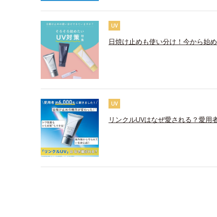
UV
日焼け止めも使い分け！今から始め
UV
リンクルUVはなぜ愛される？愛用者