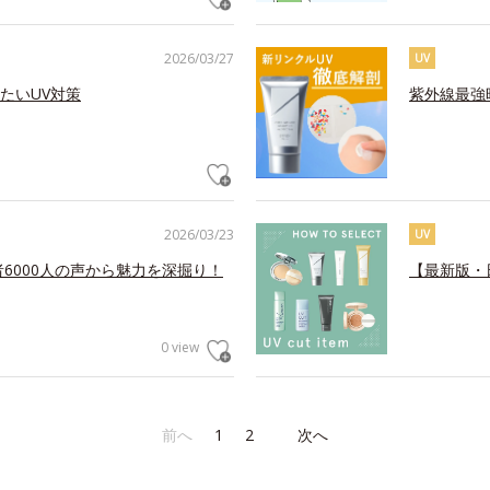
2026/03/27
UV
たいUV対策
紫外線最強
2026/03/23
UV
6000人の声から魅力を深掘り！
【最新版・
0 view
前へ
1
2
次へ