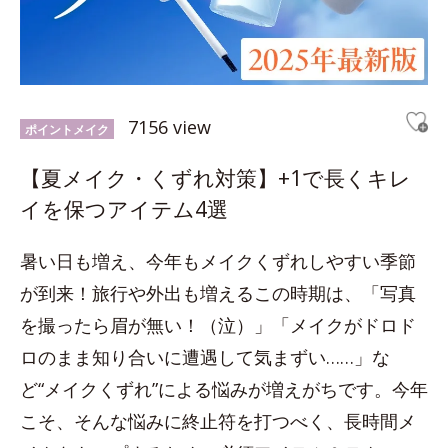
7156 view
ポイントメイク
【夏メイク・くずれ対策】+1で長くキレ
イを保つアイテム4選
暑い日も増え、今年もメイクくずれしやすい季節
が到来！旅行や外出も増えるこの時期は、「写真
を撮ったら眉が無い！（泣）」「メイクがドロド
ロのまま知り合いに遭遇して気まずい……」な
ど“メイクくずれ”による悩みが増えがちです。今年
こそ、そんな悩みに終止符を打つべく、長時間メ