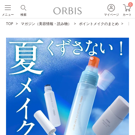
0
メニュー
検索
マイページ
カート
TOP
マガジン（美容情報・読み物）
ポイントメイクのまとめ
【夏