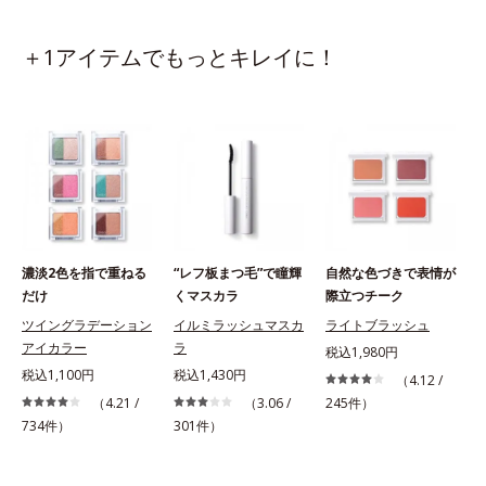
＋1アイテムでもっとキレイに！
濃淡2色を指で重ねる
“レフ板まつ毛”で瞳輝
自然な色づきで表情が
だけ
くマスカラ
際立つチーク
ツイングラデーション
イルミラッシュマスカ
ライトブラッシュ
アイカラー
ラ
税込1,980円
税込1,100円
税込1,430円
（4.12 /
（4.21 /
（3.06 /
245件）
734件）
301件）