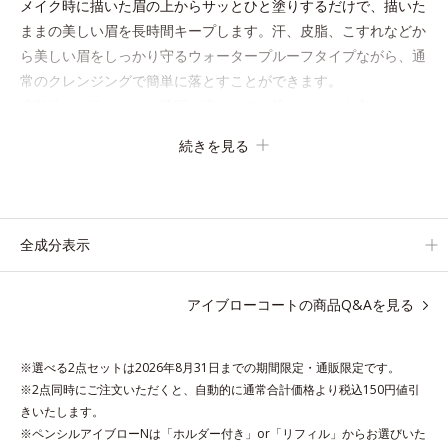
メイク時に描いた眉の上からサッとひと塗りするだけで、描いた
ままの美しい眉を長時間キープします。汗、皮脂、こすれなどか
ら美しい眉をしっかり守るウォータープルーフタイプながら、通
常のクレンジングで簡単に落とすことができます。
速乾性のサラッとした透明の液なので、塗ったことを忘れてしま
うくらい自然な仕上がり。毎日使うものだから、肌へのやさしさ
続きを見る
も考慮し、植物性保湿成分・ユリエキスを配合しています。
全成分表示
●無油分、無香料 ●ラスティングコート成分*1配合=仕上がり持続成
分●ユリエキス配合=植物性保湿成分●ウォータープルーフタイプ
アイブローコートの商品Q&Aを見る
*1 （アクリル酸アルキル／ジアセトンアクリルアミド）コポリマー
ＡＭＰ
※選べる2点セットは2026年8月31日までの期間限定・通販限定です。
※アレルギーテスト済＝全ての方にアレルギーが起こらないという
※2点同時にご注文いただくと、自動的に通常合計価格より税込150円値引
ことではありません。
きいたします。
※ペンシルアイブローNは「ホルダー付き」or「リフィル」からお選びいた