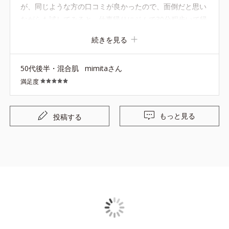
が、同じような方の口コミが良かったので、面倒だと思い
ながらも試してみると... 仕事帰りにジムで30分程歩いて帰
っています。 この商品を使用してから、汗をかいてもほぼ
続きを見る
眉は残っています。（顔は真っ赤ですが） 今後、注文履歴
に何度も上がってくるようになると思います。
50代後半・混合肌
mimitaさん
満足度
もっと見る
投稿する