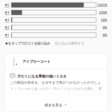
5
1567
件
4
230
件
3
18
件
2
9
件
1
6
件
★を
タップ
で口コミを絞り込み
絞り込みを解除する
アイブローコート
汗だくになる季節の強いミカタ
この商品の存在を、なぜ今まで気がつかなかったのでしょ
う！？いつからあったの？ 汗だくになりながら出勤し、更
に汗だく追加で帰宅しても眉毛がちゃんとあります。 敏感
肌ですが、刺激もなく安心。感謝の品です
続きを見る