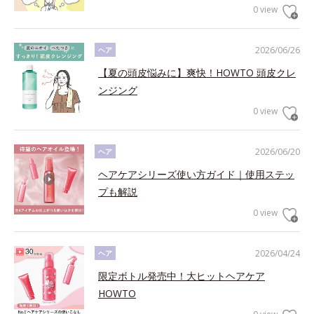
0 view
2026/06/26
ヘア
【夏の頭皮悩みに】爽快！HOWTO 頭皮クレ
ンジング
0 view
2026/06/20
ヘア
ヘアケアシリーズ使い方ガイド｜使用ステッ
プも解説
0 view
2026/04/24
ヘア
限定ボトル発売中！大ヒットヘアケア
HOWTO