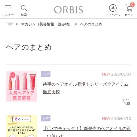
0
メニュー
検索
マイページ
カート
TOP
マガジン（美容情報・読み物）
ヘアのまとめ
ヘアのまとめ
NEW
2026/08/03
ヘア
待望のヘアオイル登場！シリーズ全アイテム
徹底比較
NEW
2026/07/10
ヘア
【〇×でチェック！】新発売のヘアオイルの正
しい使い方