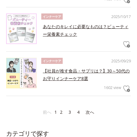
2025/10/17
インナーケア
あなたのキレイに必要なものは？ビューティ
ー栄養素チェック
2025/09/29
インナーケア
【社員が推す食品・サプリは？】30～50代の
お守りインナーケア8選
1602 view
前へ
1
2
3
4
次へ
カテゴリで探す