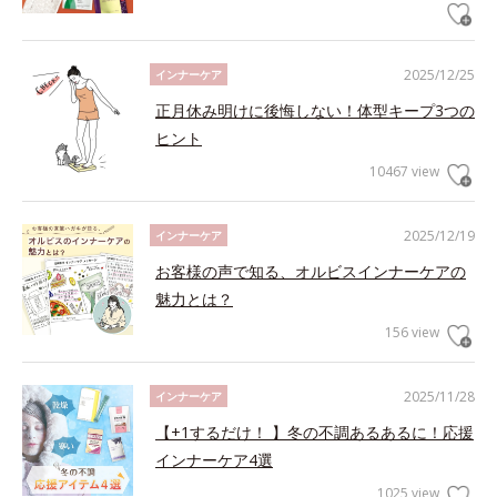
2025/12/25
インナーケア
正月休み明けに後悔しない！体型キープ3つの
ヒント
10467 view
2025/12/19
インナーケア
お客様の声で知る、オルビスインナーケアの
魅力とは？
156 view
2025/11/28
インナーケア
【+1するだけ！ 】冬の不調あるあるに！応援
インナーケア4選
1025 view