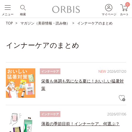
0
メニュー
検索
マイページ
カート
TOP
マガジン（美容情報・読み物）
インナーケアのまとめ
インナーケアのまとめ
NEW
2026/07/20
インナーケア
栄養も体調も気になる夏に！おいしい猛暑対
策
2026/07/06
インナーケア
薄着の季節目前！インナーケア、何選ぶ？