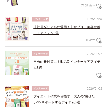
7109 view
2026/07/02
インナーケア
【社員がリアルに愛用！】サプリ・美容サポ
ートアイテム8選
0 view
2026/01/26
インナーケア
早めの春対策に！悩み別インナーケアアイテ
ム3選
2026/01/22
インナーケア
ダイエット卒業を目指す！大人の“痩せた
い”をサポートするアイテム5選