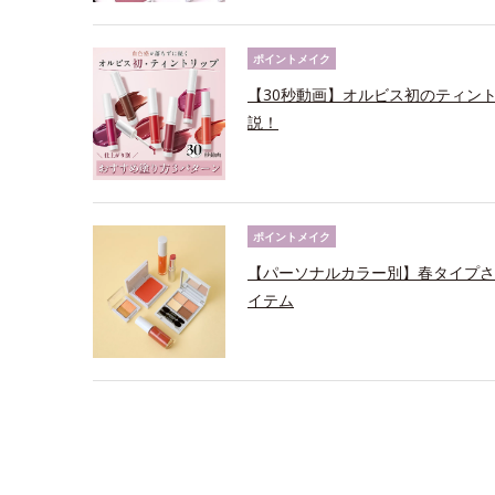
ポイントメイク
【30秒動画】オルビス初のティン
説！
ポイントメイク
【パーソナルカラー別】春タイプさ
イテム