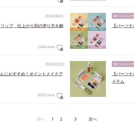
2024/08/21
ポイントメイ
トリップ 仕上がり別の塗り方を解
【パーソナ
2844 view
2024/02/20
ポイントメイ
んにおすすめ！ポイントメイクア
【パーソナ
イテム
8032 view
前へ
1
2
3
次へ