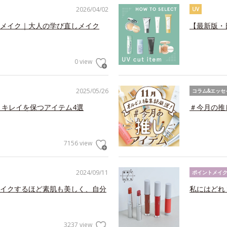
2026/04/02
UV
メイク｜大人の学び直しメイク
【最新版・
0 view
2025/05/26
コラム&エッセ
くキレイを保つアイテム4選
＃今月の推
7156 view
2024/09/11
ポイントメイ
イクするほど素肌も美しく、自分
私にはどれ
3237 view