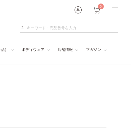
0
検
索
食品）
ボディウェア
店舗情報
マガジン