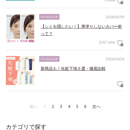
0 view
2026/05/09
ベースメイク
【シミを隠したい！】厚塗りしないカバー術
って？
2267 view
2026/04/24
ベースメイク
新商品も！化粧下地５選・徹底比較
前へ
1
2
3
4
5
6
次へ
カテゴリで探す