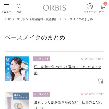
0
メニュー
検索
マイページ
カート
TOP
マガジン（美容情報・読み物）
ベースメイクのまとめ
ベースメイクのまとめ
NEW
2026/08/05
ベースメイク
汗・皮脂に負けない！夏の“ここだけ”メイク
術
NEW
2026/07/15
ベースメイク
夏もサラリ肌をあきらめない！社員のこだわ
りは？