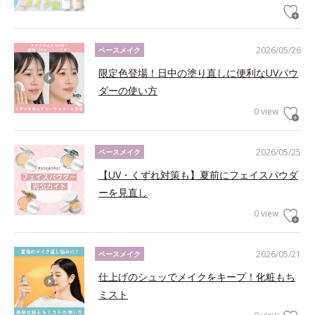
2026/05/26
ベースメイク
限定色登場！日中の塗り直しに便利なUVパウ
ダーの使い方
0 view
2026/05/25
ベースメイク
【UV・くずれ対策も】夏前にフェイスパウダ
ーを見直し
0 view
2026/05/21
ベースメイク
仕上げのシュッでメイクをキープ！化粧もち
ミスト