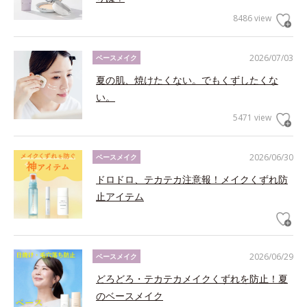
8486 view
2026/07/03
ベースメイク
夏の肌、焼けたくない。でもくずしたくな
い。
5471 view
2026/06/30
ベースメイク
ドロドロ、テカテカ注意報！メイクくずれ防
止アイテム
2026/06/29
ベースメイク
どろどろ・テカテカメイクくずれを防止！夏
のベースメイク