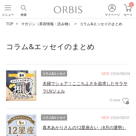
0
メニュー
検索
マイページ
カート
TOP
マガジン（美容情報・読み物）
コラム&エッセイのまとめ
コラム&エッセイのまとめ
NEW
2026/08/04
コラム&エッセイ
夫婦でシェア！ここちよさを追求したサラサ
ラUVジェル
0 view
NEW
2026/08/01
コラム&エッセイ
真木あかりさんの12星座占い（8月の運勢）