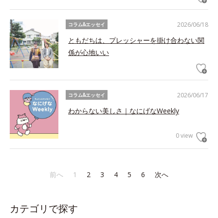
2026/06/18
コラム&エッセイ
ともだちは、プレッシャーを掛け合わない関
係が心地いい
2026/06/17
コラム&エッセイ
わからない美しさ｜なにげなWeekly
0 view
前へ
1
2
3
4
5
6
次へ
カテゴリで探す