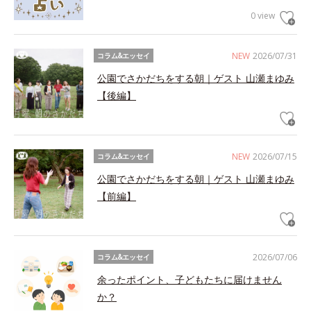
0 view
NEW
2026/07/31
コラム&エッセイ
公園でさかだちをする朝｜ゲスト 山瀬まゆみ
【後編】
NEW
2026/07/15
コラム&エッセイ
公園でさかだちをする朝｜ゲスト 山瀬まゆみ
【前編】
2026/07/06
コラム&エッセイ
余ったポイント、子どもたちに届けません
か？