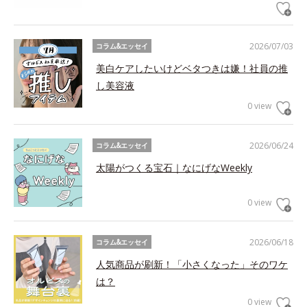
2026/07/03
コラム&エッセイ
美白ケアしたいけどベタつきは嫌！社員の推
し美容液
0 view
2026/06/24
コラム&エッセイ
太陽がつくる宝石｜なにげなWeekly
0 view
2026/06/18
コラム&エッセイ
人気商品が刷新！「小さくなった」そのワケ
は？
0 view