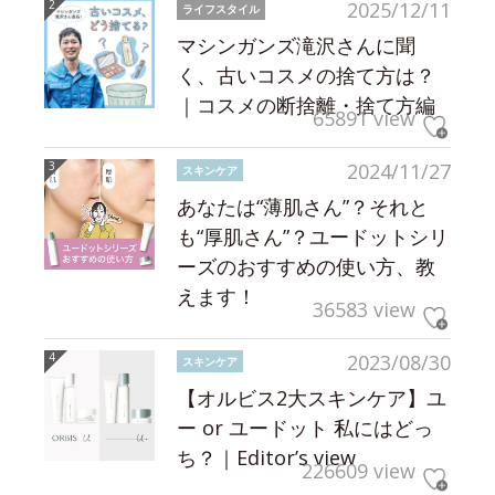
2025/12/11
ライフスタイル
マシンガンズ滝沢さんに聞
く、古いコスメの捨て方は？
｜コスメの断捨離・捨て方編
65891 view
2024/11/27
スキンケア
あなたは“薄肌さん”？それと
も“厚肌さん”？ユードットシリ
ーズのおすすめの使い方、教
えます！
36583 view
2023/08/30
スキンケア
【オルビス2大スキンケア】ユ
ー or ユードット 私にはどっ
ち？｜Editor’s view
226609 view