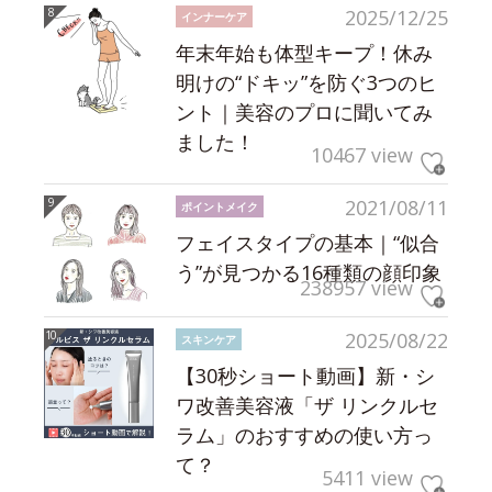
2025/12/25
インナーケア
年末年始も体型キープ！休み
明けの“ドキッ”を防ぐ3つのヒ
ント｜美容のプロに聞いてみ
ました！
10467 view
2021/08/11
ポイントメイク
フェイスタイプの基本｜“似合
う”が見つかる16種類の顔印象
238957 view
2025/08/22
スキンケア
【30秒ショート動画】新・シ
ワ改善美容液「ザ リンクルセ
ラム」のおすすめの使い方っ
て？
5411 view