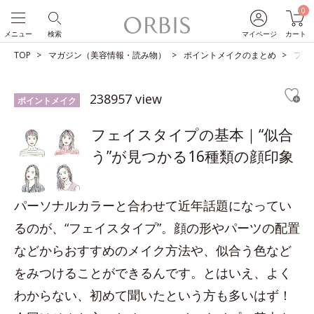
0
メニュー
検索
マイページ
カート
TOP
マガジン（美容情報・読み物）
ポイントメイクのまとめ
フェ
238957 view
ポイントメイク
フェイスタイプの基本｜“似合
う”が見つかる16種類の顔印象
パーソナルカラーと合わせて近年話題になってい
るのが、“フェイスタイプ”。顔の形やパーツの配置
などからおすすめのメイク方法や、似合う色など
をみつけることができるんです。とはいえ、よく
わからない、初めて聞いたという方も多いはず！