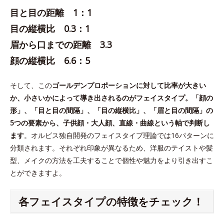
目と目の距離 1：1
目の縦横比 0.3：1
眉から口までの距離 3.3
顔の縦横比 6.6：5
そして、この
ゴールデンプロポーションに対して比率が大きい
か、小さいかによって導き出されるのがフェイスタイプ。「顔の
形」、「目と目の間隔」、「目の縦横比」、「眉と目の間隔」の
5つの要素から、子供顔・大人顔、直線・曲線という軸で判断し
ます
。オルビス独自開発のフェイスタイプ理論では16パターンに
分類されます。それぞれ印象が異なるため、洋服のテイストや髪
型、メイクの方法を工夫することで個性や魅力をより引き出すこ
とができますよ。
各フェイスタイプの特徴をチェック！