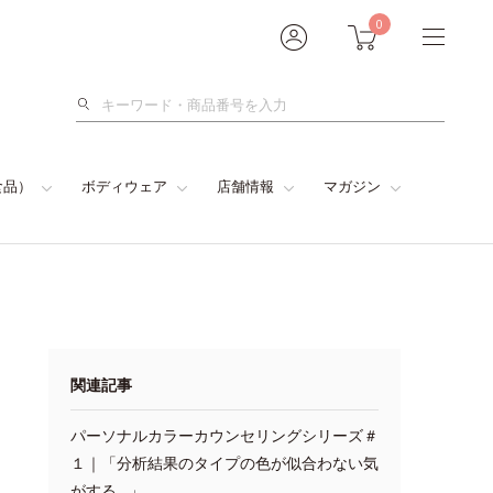
0
検
索
食品）
ボディウェア
店舗情報
マガジン
関連記事
パーソナルカラーカウンセリングシリーズ＃
１｜「分析結果のタイプの色が似合わない気
がする…」