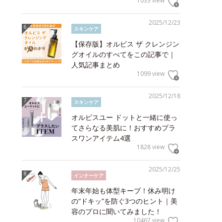
1033 view
2025/12/23
スキンケア
【保存版】オルビス ザ クレンジン
グオイルのすべてをこの記事で｜
人気記事まとめ
1099 view
2025/12/18
スキンケア
オルビスユー ドットと一緒に使っ
てさらなる美肌に！おすすめプラ
スワンアイテム4選
1828 view
2025/12/25
インナーケア
年末年始も体型キープ！休み明け
の“ドキッ”を防ぐ3つのヒント｜美
容のプロに聞いてみました！
10467 view