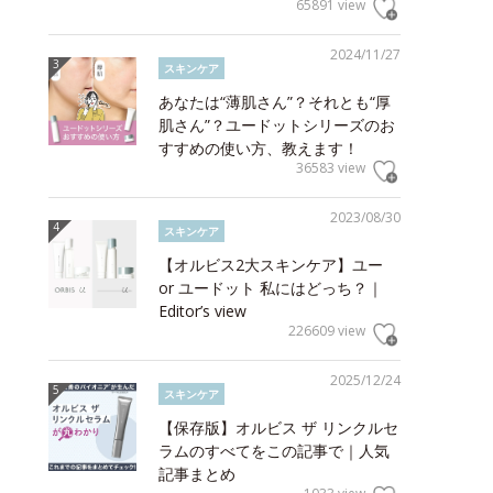
65891 view
2024/11/27
スキンケア
あなたは“薄肌さん”？それとも“厚
肌さん”？ユードットシリーズのお
すすめの使い方、教えます！
36583 view
2023/08/30
スキンケア
【オルビス2大スキンケア】ユー
or ユードット 私にはどっち？｜
Editor’s view
226609 view
2025/12/24
スキンケア
【保存版】オルビス ザ リンクルセ
ラムのすべてをこの記事で｜人気
記事まとめ