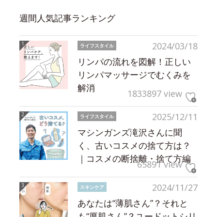
週間人気記事ランキング
2024/03/18
ライフスタイル
リンパの流れを図解！正しい
リンパマッサージでむくみを
解消
1833897 view
2025/12/11
ライフスタイル
マシンガンズ滝沢さんに聞
く、古いコスメの捨て方は？
｜コスメの断捨離・捨て方編
65891 view
2024/11/27
スキンケア
あなたは“薄肌さん”？それと
も“厚肌さん”？ユードットシリ