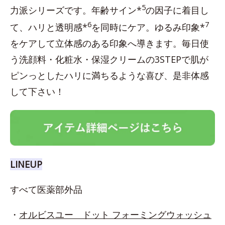
5
力派シリーズです。年齢サイン*
の因子に着目し
6
7
て、ハリと透明感*
を同時にケア。ゆるみ印象*
をケアして立体感のある印象へ導きます。毎日使
う洗顔料・化粧水・保湿クリームの3STEPで肌が
ピンっとしたハリに満ちるような喜び、是非体感
して下さい！
LINEUP
すべて医薬部外品
・
オルビスユー ドット フォーミングウォッシュ