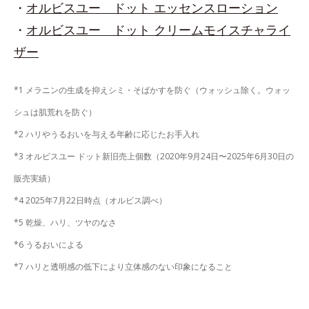
・
オルビスユー ドット エッセンスローション
・
オルビスユー ドット クリームモイスチャライ
ザー
*1 メラニンの生成を抑えシミ・そばかすを防ぐ（ウォッシュ除く。ウォッ
シュは肌荒れを防ぐ）
*2 ハリやうるおいを与える年齢に応じたお手入れ
*3 オルビスユー ドット新旧売上個数（2020年9月24日〜2025年6月30日の
販売実績）
*4 2025年7月22日時点（オルビス調べ）
*5 乾燥、ハリ、ツヤのなさ
*6 うるおいによる
*7 ハリと透明感の低下により立体感のない印象になること