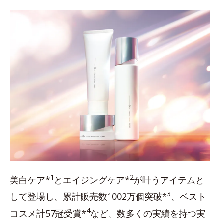
1
2
美白ケア*
とエイジングケア*
が叶うアイテムと
3
して登場し、累計販売数1002万個突破*
、ベスト
4
コスメ計57冠受賞*
など、数多くの実績を持つ実