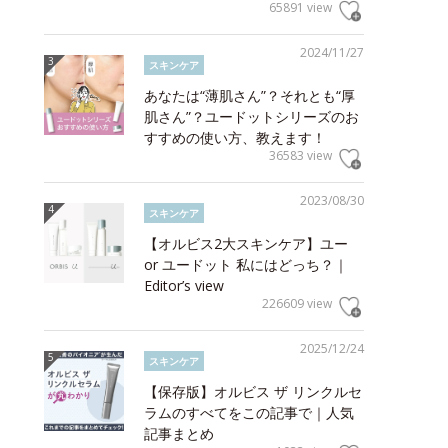
65891 view
2024/11/27
スキンケア
あなたは“薄肌さん”？それとも“厚
肌さん”？ユードットシリーズのお
すすめの使い方、教えます！
36583 view
2023/08/30
スキンケア
【オルビス2大スキンケア】ユー
or ユードット 私にはどっち？｜
Editor’s view
226609 view
2025/12/24
スキンケア
【保存版】オルビス ザ リンクルセ
ラムのすべてをこの記事で｜人気
記事まとめ