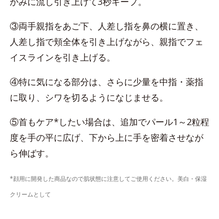
かみに流し引き上げて3秒キープ。
③両手親指をあご下、人差し指を鼻の横に置き、
人差し指で頬全体を引き上げながら、親指でフェ
イスラインを引き上げる。
④特に気になる部分は、さらに少量を中指・薬指
に取り、シワを切るようになじませる。
⑤首もケア*したい場合は、追加でパール1～2粒程
度を手の平に広げ、下から上に手を密着させなが
ら伸ばす。
*顔用に開発した商品なので肌状態に注意してご使用ください。美白・保湿
クリームとして