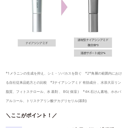
*1メラニンの生成を抑え、シミ・ソバカスを防ぐ *2*角層の範囲内におけ
る自社従来品処方との比較 *3ナイアシンアミド 有効成分 、水添大豆リン
脂質、フィトステロール、水 基剤 、 BG( 保湿 ) *4Ｋ石けん素地、ホホバ
アルコール、トリステアリン酸デカグリセリル(基剤)
＼ここがポイント！／