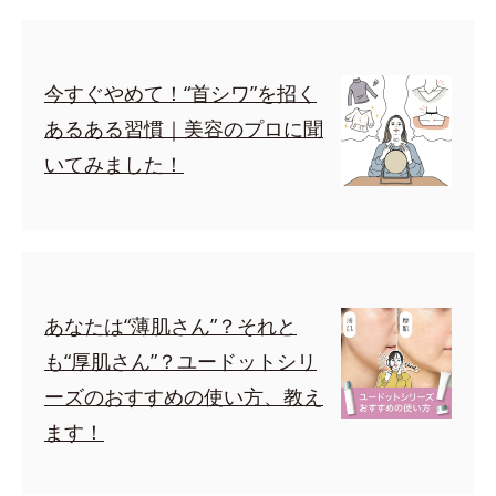
今すぐやめて！“首シワ”を招く
あるある習慣｜美容のプロに聞
いてみました！
あなたは“薄肌さん”？それと
も“厚肌さん”？ユードットシリ
ーズのおすすめの使い方、教え
ます！