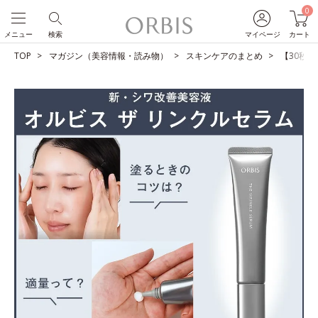
0
メニュー
検索
マイページ
カート
TOP
マガジン（美容情報・読み物）
スキンケアのまとめ
【30秒