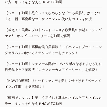
い方｜キレイをかなえるHOW TO動画
【ショート動画】毛穴レスでなめらかな「つる凛肌*」はこうつ
くる！新・高密着なめらかファンデの使い方のコツを伝授
【教えて！美容のプロ】ベストコスメ多数受賞の初期エイジング
ケア*・オルビスユーシリーズを動画で解説！
【ショート動画】高機能美白美容液「アドバンスドブライトニン
グセラム」の使い方＆テクスチャーをチェック！
【ショート動画】レチノール配合*1でハリ感みなぎるまなざしに
目元集中ケア美容液「レチフォーカスアイクリーム」を解説！
【HOWTO動画】リキッドファンデを美しく仕上げる「ベースメ
イクの手順」を徹底解説！
【動画でレッスン】美しく長持ち！基本のネイルケア＆ネイルカ
ラー｜キレイをかなえるHOW TO動画