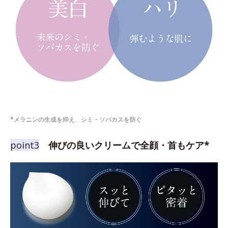
*メラニンの生成を抑え、シミ・ソバカスを防ぐ
point3
伸びの良いクリームで全顔・首もケア*