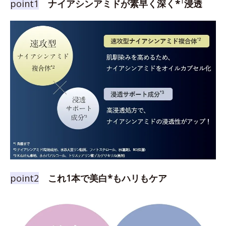
1
point1
ナイアシンアミドが素早く深く*
浸透
point2
これ1本で美白*もハリもケア