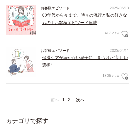
お客様エピソード
2025/06/13
80年代から今まで。時々の流行と私の好きな
もの｜お客様エピソード連載
417 view
お客様エピソード
2025/04/11
保湿ケアが続かない息子に、見つけた”新しい
選択”
1306 view
前へ
1
2
次へ
カテゴリで探す