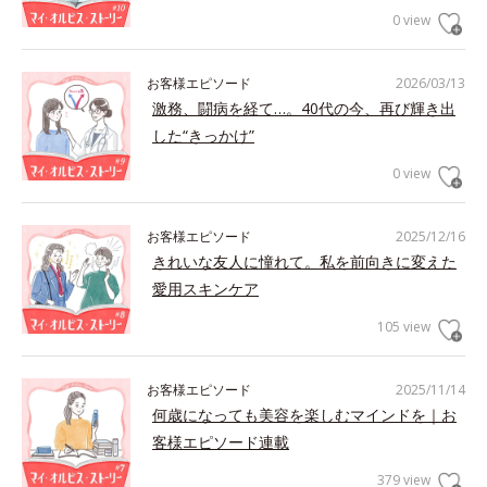
0 view
お客様エピソード
2026/03/13
激務、闘病を経て…。40代の今、再び輝き出
した“きっかけ”
0 view
お客様エピソード
2025/12/16
きれいな友人に憧れて。私を前向きに変えた
愛用スキンケア
105 view
お客様エピソード
2025/11/14
何歳になっても美容を楽しむマインドを｜お
客様エピソード連載
379 view