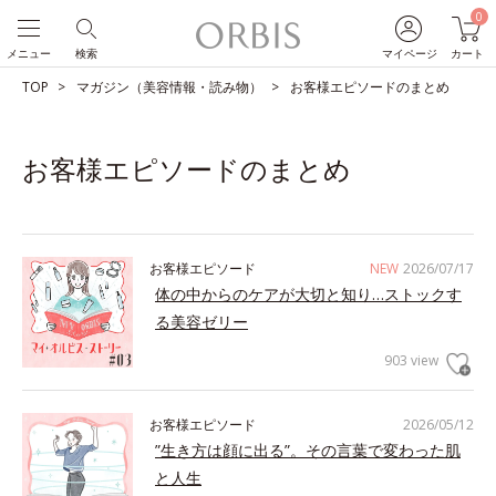
0
メニュー
検索
マイページ
カート
TOP
マガジン（美容情報・読み物）
お客様エピソードのまとめ
お客様エピソードのまとめ
お客様エピソード
NEW
2026/07/17
体の中からのケアが大切と知り…ストックす
る美容ゼリー
903 view
お客様エピソード
2026/05/12
”生き方は顔に出る”。その言葉で変わった肌
と人生