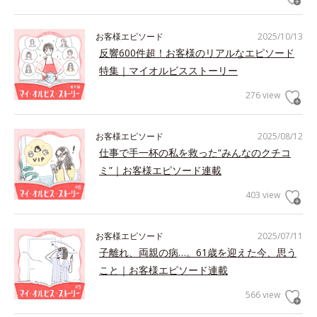
お客様エピソード
2025/10/13
反響600件超！お客様のリアルなエピソード
特集｜マイオルビスストーリー
276 view
お客様エピソード
2025/08/12
仕事で手一杯の私を救った“みんなのクチコ
ミ”｜お客様エピソード連載
403 view
お客様エピソード
2025/07/11
子離れ、両親の病…。61歳を迎えた今、思う
こと｜お客様エピソード連載
566 view