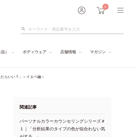
0
検
索
食品）
ボディウェア
店舗情報
マガジン
れたらいい？」～イエベ編～
関連記事
パーソナルカラーカウンセリングシリーズ＃
１｜「分析結果のタイプの色が似合わない気
がする…」