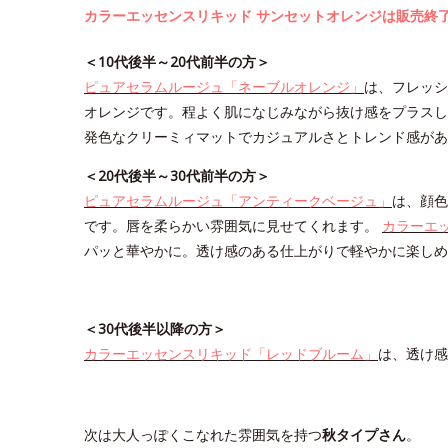
カラーエッセンスリキッド サンセットオレンジは販売終
＜10代後半～20代前半の方＞
ピュアセラムルージュ「ネーブルオレンジ」
は、フレッシ
オレンジです。程よく肌になじみながら抜け感をプラスし
発色なクリーミィマットでカジュアルさとトレンド感があ
＜20代後半～30代前半の方＞
ピュアセラムルージュ「アンティークベージュ」
は、顔色
です。唇を柔らかい雰囲気に見せてくれます。
カラーエ
パッと華やかに。透け感のある仕上がりで軽やかに楽しめ
＜30代後半以降の方＞
カラーエッセンスリキッド「レッドブルーム」
は、透け感
次は大人っぽくこなれた雰囲気を持つ
秋タイプさん
。