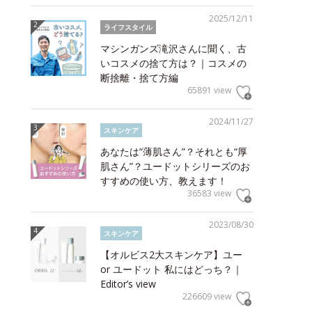
2025/12/11
ライフスタイル
マシンガンズ滝沢さんに聞く、古
いコスメの捨て方は？｜コスメの
断捨離・捨て方編
65891 view
2024/11/27
スキンケア
あなたは“薄肌さん”？それとも“厚
肌さん”？ユードットシリーズのお
すすめの使い方、教えます！
36583 view
2023/08/30
スキンケア
【オルビス2大スキンケア】ユー
or ユードット 私にはどっち？｜
Editor’s view
226609 view