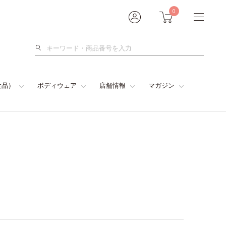
0
検
索
食品）
ボディウェア
店舗情報
マガジン