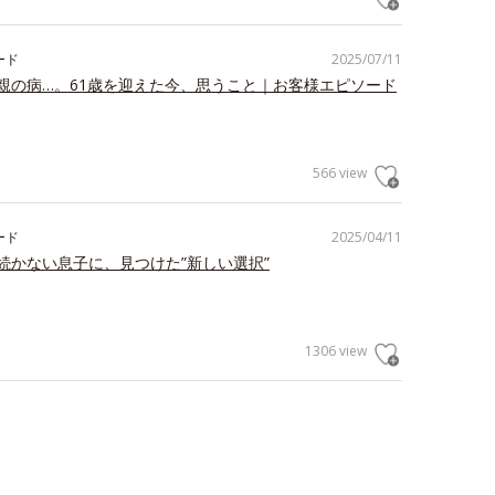
ード
2025/07/11
親の病…。61歳を迎えた今、思うこと｜お客様エピソード
566 view
ード
2025/04/11
続かない息子に、見つけた”新しい選択”
1306 view