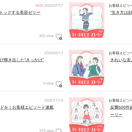
NEW
2026/07/17
お客様エピソ
トックする美容ゼリー
”生き方は
903 view
2026/03/13
お客様エピソ
び輝き出した“きっかけ”
きれいな友
0 view
2025/11/14
お客様エピソ
ドを｜お客様エピソード連載
反響600
ーリー
379 view