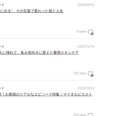
ード
2026/05/12
顔に出る”。その言葉で変わった肌と人生
0 view
ード
2025/12/16
人に憧れて。私を前向きに変えた愛用スキンケア
105 view
ード
2025/10/13
件超！お客様のリアルなエピソード特集｜マイオルビススト
276 view