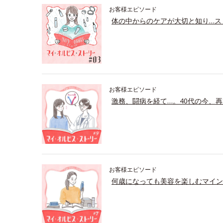
お客様エピソード
体の中からのケアが大切と知り…ス
お客様エピソード
激務、闘病を経て…。40代の今、再
お客様エピソード
何歳になっても美容を楽しむマイン