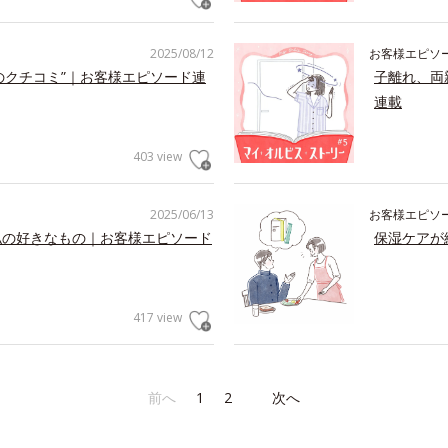
2025/08/12
お客様エピソ
のクチコミ”｜お客様エピソード連
子離れ、両
連載
403 view
2025/06/13
お客様エピソ
私の好きなもの｜お客様エピソード
保湿ケアが
417 view
前へ
1
2
次へ