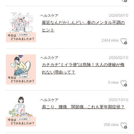
ヘルスケア
2026/03/10
最近なんだかしんどい…春のメンタル不調の
ヒント
2434 view
ヘルスケア
2026/02/10
カチカチ“ミイラ便”は危険！大人の便秘が侮
れない理由って？
0 view
ヘルスケア
2025/10/10
肩こり、腰痛、関節痛…これも更年期症状？
306 view