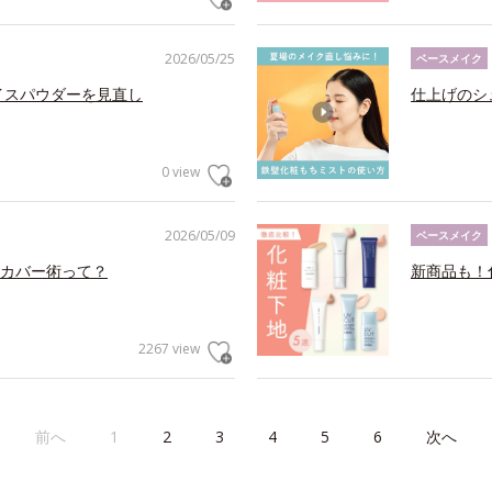
2026/05/25
ベースメイク
イスパウダーを見直し
仕上げのシ
0 view
2026/05/09
ベースメイク
カバー術って？
新商品も！
2267 view
前へ
1
2
3
4
5
6
次へ