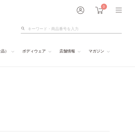
0
検
索
食品）
ボディウェア
店舗情報
マガジン