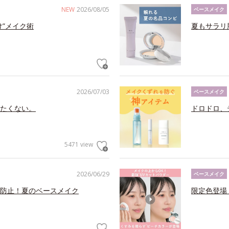
NEW
2026/08/05
ベースメイク
け”メイク術
夏もサラリ
2026/07/03
ベースメイク
たくない。
ドロドロ、
5471 view
2026/06/29
ベースメイク
防止！夏のベースメイク
限定色登場