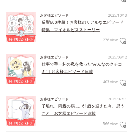
お客様エピソード
2025/10/13
反響600件超！お客様のリアルなエピソード
特集｜マイオルビスストーリー
276 view
お客様エピソード
2025/08/12
仕事で手一杯の私を救った“みんなのクチコ
ミ”｜お客様エピソード連載
403 view
お客様エピソード
2025/07/11
子離れ、両親の病…。61歳を迎えた今、思う
こと｜お客様エピソード連載
566 view