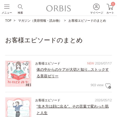
0
メニュー
検索
マイページ
カート
TOP
マガジン（美容情報・読み物）
お客様エピソードのまとめ
お客様エピソードのまとめ
お客様エピソード
NEW
2026/07/17
体の中からのケアが大切と知り…ストックす
る美容ゼリー
903 view
お客様エピソード
2026/05/12
”生き方は顔に出る”。その言葉で変わった肌
と人生