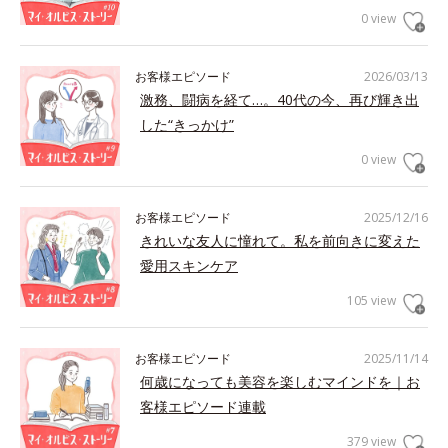
0 view
お客様エピソード
2026/03/13
激務、闘病を経て…。40代の今、再び輝き出
した“きっかけ”
0 view
お客様エピソード
2025/12/16
きれいな友人に憧れて。私を前向きに変えた
愛用スキンケア
105 view
お客様エピソード
2025/11/14
何歳になっても美容を楽しむマインドを｜お
客様エピソード連載
379 view