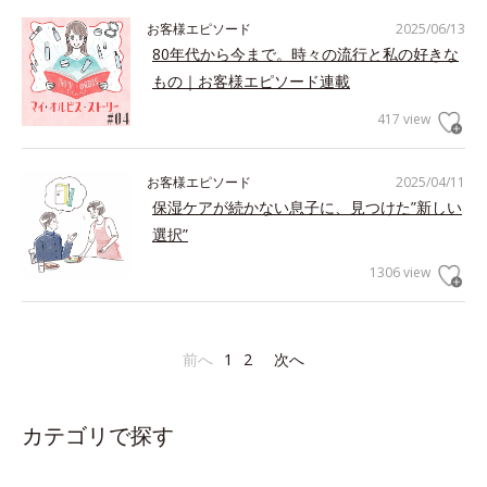
お客様エピソード
2025/06/13
80年代から今まで。時々の流行と私の好きな
もの｜お客様エピソード連載
417 view
お客様エピソード
2025/04/11
保湿ケアが続かない息子に、見つけた”新しい
選択”
1306 view
前へ
1
2
次へ
カテゴリで探す