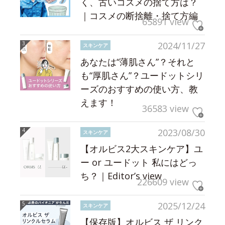
く、古いコスメの捨て方は？
｜コスメの断捨離・捨て方編
65891 view
2024/11/27
スキンケア
あなたは“薄肌さん”？それと
も“厚肌さん”？ユードットシリ
ーズのおすすめの使い方、教
えます！
36583 view
2023/08/30
スキンケア
【オルビス2大スキンケア】ユ
ー or ユードット 私にはどっ
ち？｜Editor’s view
226609 view
2025/12/24
スキンケア
【保存版】オルビス ザ リンク