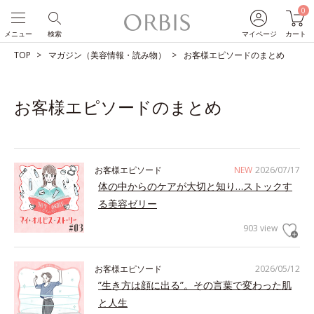
0
メニュー
検索
マイページ
カート
TOP
マガジン（美容情報・読み物）
お客様エピソードのまとめ
お客様エピソードのまとめ
お客様エピソード
NEW
2026/07/17
体の中からのケアが大切と知り…ストックす
る美容ゼリー
903 view
お客様エピソード
2026/05/12
”生き方は顔に出る”。その言葉で変わった肌
と人生