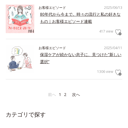
お客様エピソード
2025/06/13
80年代から今まで。時々の流行と私の好きな
もの｜お客様エピソード連載
417 view
お客様エピソード
2025/04/11
保湿ケアが続かない息子に、見つけた”新しい
選択”
1306 view
前へ
1
2
次へ
カテゴリで探す