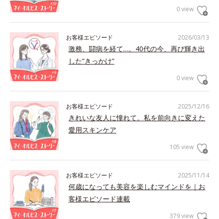
0 view
お客様エピソード
2026/03/13
激務、闘病を経て…。40代の今、再び輝き出
した“きっかけ”
0 view
お客様エピソード
2025/12/16
きれいな友人に憧れて。私を前向きに変えた
愛用スキンケア
105 view
お客様エピソード
2025/11/14
何歳になっても美容を楽しむマインドを｜お
客様エピソード連載
379 view