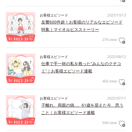
お客様エピソード
2025/10/13
反響600件超！お客様のリアルなエピソード
特集｜マイオルビスストーリー
276 view
お客様エピソード
2025/08/12
仕事で手一杯の私を救った“みんなのクチコ
ミ”｜お客様エピソード連載
403 view
お客様エピソード
2025/07/11
子離れ、両親の病…。61歳を迎えた今、思う
こと｜お客様エピソード連載
566 view