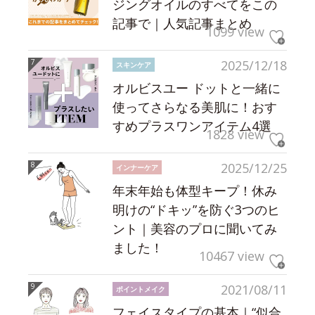
ジングオイルのすべてをこの
記事で｜人気記事まとめ
1099 view
2025/12/18
スキンケア
オルビスユー ドットと一緒に
使ってさらなる美肌に！おす
すめプラスワンアイテム4選
1828 view
2025/12/25
インナーケア
年末年始も体型キープ！休み
明けの“ドキッ”を防ぐ3つのヒ
ント｜美容のプロに聞いてみ
ました！
10467 view
2021/08/11
ポイントメイク
フェイスタイプの基本｜“似合