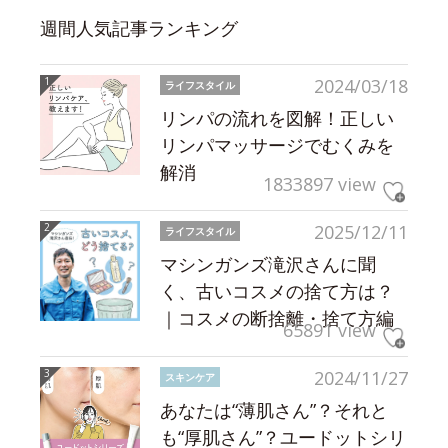
週間人気記事ランキング
2024/03/18
ライフスタイル
リンパの流れを図解！正しい
リンパマッサージでむくみを
解消
1833897 view
2025/12/11
ライフスタイル
マシンガンズ滝沢さんに聞
く、古いコスメの捨て方は？
｜コスメの断捨離・捨て方編
65891 view
2024/11/27
スキンケア
あなたは“薄肌さん”？それと
も“厚肌さん”？ユードットシリ