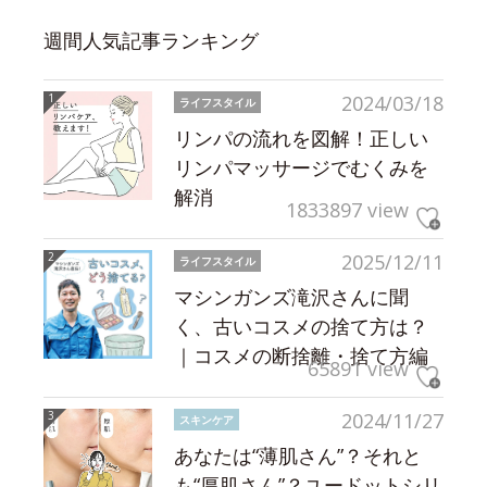
週間人気記事ランキング
2024/03/18
ライフスタイル
リンパの流れを図解！正しい
リンパマッサージでむくみを
解消
1833897 view
2025/12/11
ライフスタイル
マシンガンズ滝沢さんに聞
く、古いコスメの捨て方は？
｜コスメの断捨離・捨て方編
65891 view
2024/11/27
スキンケア
あなたは“薄肌さん”？それと
も“厚肌さん”？ユードットシリ