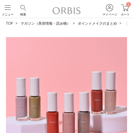
0
メニュー
検索
マイページ
カート
TOP
マガジン（美容情報・読み物）
ポイントメイクのまとめ
【図