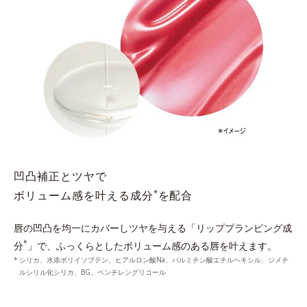
凹凸補正とツヤで
*
ボリューム感を叶える成分
を配合
唇の凹凸を均一にカバーしツヤを与える「リッププランピング成
*
分
」で、ふっくらとしたボリューム感のある唇を叶えます。
シリカ、水添ポリイソブテン、ヒアルロン酸Na、パルミチン酸エチルヘキシル、ジメチ
ルシリル化シリカ、BG、ペンチレングリコール