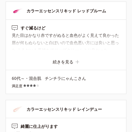
服に合わせてメイクアップもコーディネートするのが大好
きなのですが、秋冬はこれで決まり！なアイテムになりま
カラーエッセンスリキッド レッドブルーム
した。
すぐ減るけど
見た目はかなり赤ですがぬると血色がよく見えて良かった
唇が何もぬらないと白ぽいので血色悪い方には良いと思っ
た うるおいも長持ちでリップクリームより良かった。
続きを見る
60代～・混合肌
チンチラにゃんこさん
満足度
カラーエッセンスリキッド レインデュー
綺麗に仕上がります