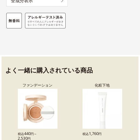
全成分表示
よく一緒に購入されている商品
ファンデーション
化粧下地
440
1,760
税込
円～
税込
円
2,530
円