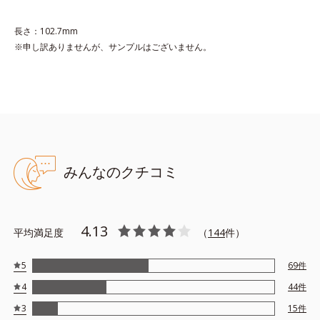
グリコール
長さ：102.7mm
※申し訳ありませんが、サンプルはございません。
●無香料 ●酸化しやすい油分不使用 ●キサンテン系色素不使用 ●
特殊コーティング処理色素*1使用
●リッププランピング成分*2=唇にツヤを与え凹凸を均一にカバーし
ボリューム感を与える成分
●モイストラスティング処方=保湿成分がごわつきのない柔らかな唇
に整え、潤いの膜で唇を覆う処方
●カラーウェアリング処方=唇への密着感を高め、色持ちを良くする
みんなのクチコミ
処方
●特殊コーティング処理パール*3使用
4.13
*1トリエトキシカプリリルシラン、ラウロイルリシン
平均満足度
（
144
件）
*2シリカ、水添ポリイソブテン、ヒアルロン酸Na、パルミチン酸エ
チルヘキシル、ジメチルシリル化シリカ、BG、ペンチレングリコー
5
69
件
ル
4
44
件
*3ジメチコン
※アレルギーテスト済＝全ての方にアレルギーが起こらないという
3
15
件
ことではありません。