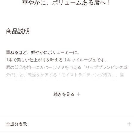
華やかに、ボリュームある唇へ！
商品説明
重ねるほど、鮮やかにボリューミーに。
1本で美しい仕上がりを叶えるリキッドルージュです。
唇の凹凸を均一にカバーしツヤを与える「リッププランピング成
分(*)」と、乾燥をケアする「モイストラスティング処方」、唇
への密着感を高め色持ちを叶える「カラーウェアリング処方」
で、うるおいのあるふっくらとした唇とつけたての鮮やかな発色
続きを見る
を両立します。
マスクオフの瞬間も、ハッと目を惹く唇に。
* シリカ、水添ポリイソブテン、ヒアルロン酸Na、パルミチン
全成分表示
酸エチルヘキシル、ジメチルシリル化シリカ、BG、ペンチレン