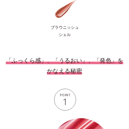
ブラウニッシュ
シェル
「ふっくら感」、「うるおい」、「発色」を
かなえる秘密
POINT
1