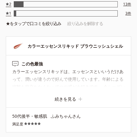
2
13
件
1
3
件
★を
タップ
で口コミを絞り込み
絞り込みを解除する
カラーエッセンスリキッド ブラウニッシュシェル
この色最強
カラーエッセンスリキッドは、エッセンスといいうだけあ
って、潤いが違うので好んで使用しています。年齢による
縦皺も目立たなくなってつや感が大好きです。 今シーズン
ブラウンの合皮ジャケットを新調して、コーディネートメ
続きを見る
イクアップとしてこちらのカラーを購入してみました。 今
まで暗い印象があったので、ブラン系は避けていたのです
50代後半・敏感肌
ふみちゃんさん
が、これは良い意味で騙されました。なんて素敵なブラウ
満足度
ン。大人っぽくもあり、華やかさも感じられる艶ブラウ
ン。なんで今まで買わなかったんだろうと後悔しました。