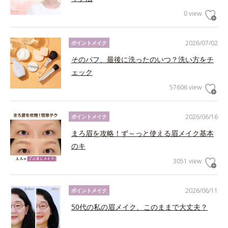
0 view
2026/07/02
ポイントメイク
そのパフ、最後に洗ったのいつ？洗い方をチ
ェック
57606 view
2026/06/16
ポイントメイク
まろ眉を攻略！ず～っと使える眉メイク基本
のキ
3051 view
2026/06/11
ポイントメイク
50代の私の眉メイク、このままで大丈夫？