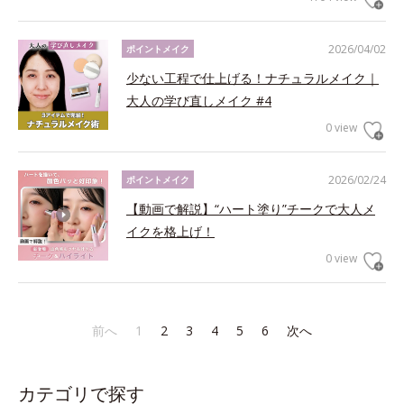
2026/04/02
ポイントメイク
少ない工程で仕上げる！ナチュラルメイク｜
大人の学び直しメイク #4
0 view
2026/02/24
ポイントメイク
【動画で解説】“ハート塗り”チークで大人メ
イクを格上げ！
0 view
前へ
1
2
3
4
5
6
次へ
カテゴリで探す