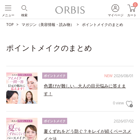
0
メニュー
検索
マイページ
カート
TOP
マガジン（美容情報・読み物）
ポイントメイクのまとめ
ポイントメイクのまとめ
NEW
2026/08/01
ポイントメイク
色選びが難しい…大人の目元悩みに答えま
す！
0 view
2026/07/02
ポイントメイク
夏くずれをどう防ぐ？キレイが続くベースメ
イク法