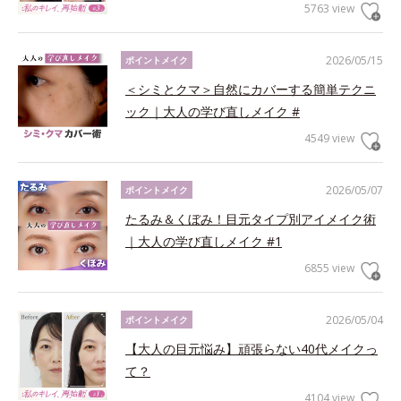
5763 view
2026/05/15
ポイントメイク
＜シミとクマ＞自然にカバーする簡単テクニ
ック｜大人の学び直しメイク #
4549 view
2026/05/07
ポイントメイク
たるみ＆くぼみ！目元タイプ別アイメイク術
｜大人の学び直しメイク #1
6855 view
2026/05/04
ポイントメイク
【大人の目元悩み】頑張らない40代メイクっ
て？
4104 view