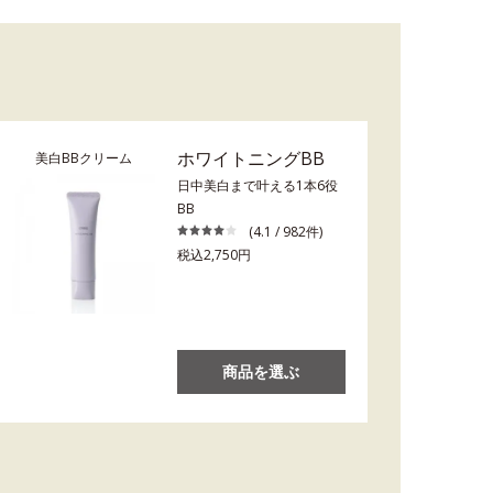
ホワイトニングBB
美白BBクリーム
日中美白まで叶える1本6役
BB
(4.1 / 982件)
税込2,750円
商品を選ぶ