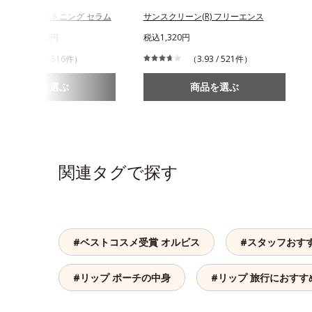
ンスド ブライトニング セラム
サンスクリーン(R) フリーエンス
620円～8,280円
税込1,320円
（4.38 / 516件）
（3.93 / 521件）
商品を選ぶ
商品を選ぶ
関連タグで探す
#ベストコスメ受賞 オルビス
#スタッフおす
#リップ ポーチの中身
#リップ 旅行におすす