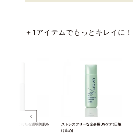
＋1アイテムでもっとキレイに！
上最高の冴えわたる透明美肌を
ストレスフリーな全身用UVケア(日焼
美白美容液
け止め)