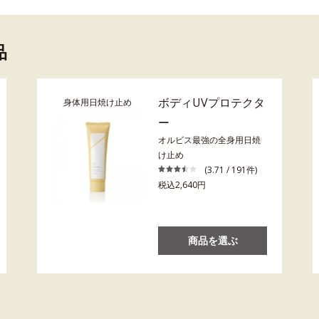
品
ボディUVプロテクタ
身体用日焼け止め
ー
オルビス最強の全身用日焼
け止め
(3.71 / 191件)
税込2,640円
商品を選ぶ