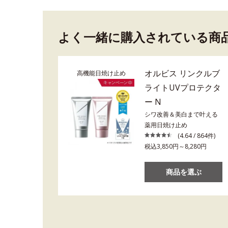
よく一緒に購入されている商
オルビス リンクルブ
高機能日焼け止め
ライトUVプロテクタ
ー N
シワ改善＆美白まで叶える
薬用日焼け止め
(4.64 / 864件)
税込3,850円～8,280円
商品を選ぶ