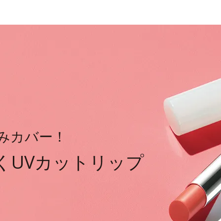
みカバー！
くUVカットリップ