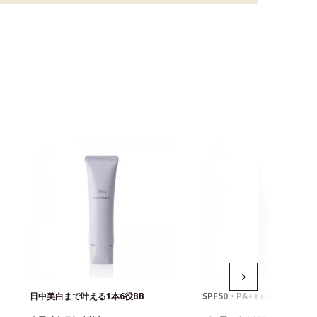
日中美白まで叶える1本6役BB
SPF50・PA++++のUVファ