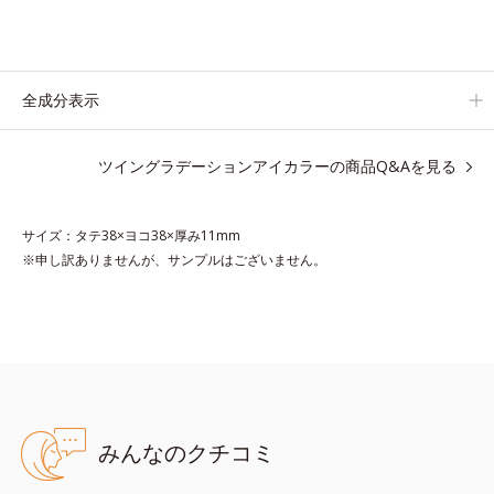
それぞれの肌色を考えたこだわりの色設計だから、冒険カラーも
肌にすんなりなじみ、立体的で華やかな目元に仕上がります。
容器の中でプレスされた粉体が、塗布時にプレス圧から解放され
て丸い粉体になる「バウンスロールパウダー」を採用しました。
全成分表示
肌の上で転がりやすく、ひと塗りでふわっとのび広がります。
ツイングラデーションアイカラーの商品Q&Aを見る
●無香料 ●酸化しやすい油分不使用 ●特殊コーティング処理*1パー
サイズ：タテ38×ヨコ38×厚み11mm
ル使用 ●ヒアルロン酸内包パウダー*2、植物性モイスチャー成分
※申し訳ありませんが、サンプルはございません。
*3配合＝保湿成分 ●エアリースフレ製法 ●メルティポイント成分
*4配合=仕上がり向上成分 ●バウンスロールパウダー*5配合=感触
向上成分 ●スキニーパール*6配合=質感向上成分
*1 ジメチコン *2 ヒアルロン酸Ｎａ、シリカ *3 スクワラ
ン *4 ワセリン、イソステアリン酸水添ヒマシ油 *5 （HDI／
トリメチロールヘキシルラクトン）クロスポリマー *6 マイカ、
酸化チタン、酸化鉄
※アレルギーテスト済＝全ての方にアレルギーが起こらないという
みんなのクチコミ
ことではありません。