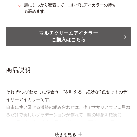
○
肌にしっかり密着して、ヨレずにアイカラーの
持ち
も高めます。
マルチクリームアイカラー
ご購入はこちら
商品説明
それぞれの“わたしに似合う！”を叶える、絶妙な2色セットのデ
イリーアイカラーです。
自由に使い回せる濃淡の組み合わせは、指でササッとラフに重ね
るだけで美しいグラデーションが作れて、瞳の印象を確実に
UP。重ね方次第で印象の異なる仕上がりが可能で、毎日のメイ
クがもっと楽しくなります。
続きを見る