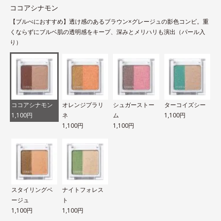
ココアシナモン
【ブルべにおすすめ】透け感のあるブラウン×グレージュの影色コンビ。重
くならずにブルベ肌の透明感をキープ、深みとメリハリも演出（パール入
り）
ココアシナモン
オレンジプラリ
シュガーストー
ターコイズシー
1,100円
ネ
ム
1,100円
1,100円
1,100円
スタイリングベ
ナイトフォレス
ージュ
ト
1,100円
1,100円