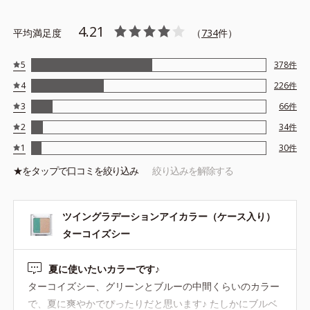
4.21
平均満足度
（
734
件）
5
378
件
4
226
件
3
66
件
2
34
件
1
30
件
★を
タップ
で口コミを絞り込み
絞り込みを解除する
ツイングラデーションアイカラー（ケース入り）
ターコイズシー
夏に使いたいカラーです♪
ターコイズシー、グリーンとブルーの中間くらいのカラー
で、夏に爽やかでぴったりだと思います♪ たしかにブルベ