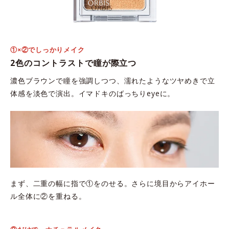
①×②でしっかりメイク
2色のコントラストで瞳が際立つ
濃色ブラウンで瞳を強調しつつ、濡れたようなツヤめきで立
体感を淡色で演出。イマドキのばっちりeyeに。
まず、二重の幅に指で①をのせる。さらに境目からアイホー
ル全体に②を重ねる。