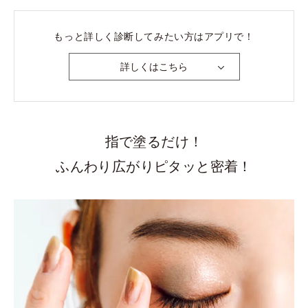
ヘアカラーを地毛よりも明るくすると、顔がくすんで見
もっと詳しく診断してみたい方はアプリで！
える。
詳しくはこちら
Yes
No
チークはコーラルピンクや、オレンジ系はあまり使わな
い。
指で塗るだけ！
Yes
No
ふんわり広がりピタッと密着！
水色のトップスはあまり似合わないと思う。
Yes
No
ゴールドのアクセサリーは、しっくり来ない気がする。
Yes
No