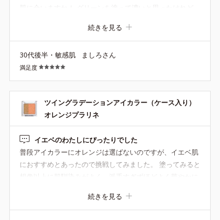
肌に合いますね！ グリーンを塗って濃いと思ったけれど、
ベージュを重ねたらちょうど良い感じになりました。 これ
続きを見る
から夏に向けて、たくさん使いたいと思います！ 以前別カ
ラーで、容器の可動部分がすぐ壊れて悲しかったので、今
30代後半・敏感肌
ましろさん
回壊れないと良いな。
満足度
ツイングラデーションアイカラー（ケース入り）
オレンジプラリネ
イエベのわたしにぴったりでした
普段アイカラーにオレンジは選ばないのですが、イエベ肌
におすすめとあったので挑戦してみました。 塗ってみると
想像以上に肌馴染みがよく、派手すぎずほどよく華やかに
なりました。 夕方になってもあまり落ちることがありませ
続きを見る
ん。