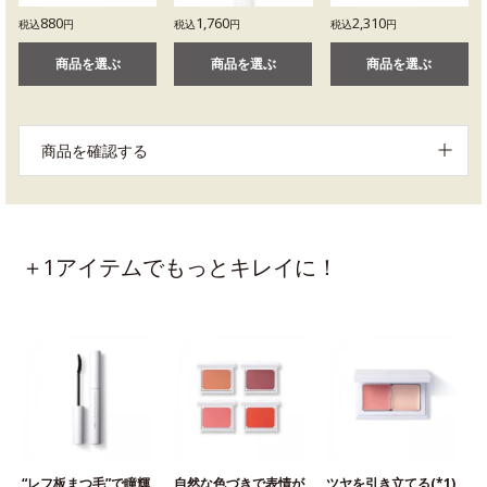
880
1,760
2,310
税込
円
税込
円
税込
円
商品を選ぶ
商品を選ぶ
商品を選ぶ
商品を確認する
＋1アイテムでもっとキレイに！
“レフ板まつ毛”で瞳輝
自然な色づきで表情が
ツヤを引き立てる(*1)