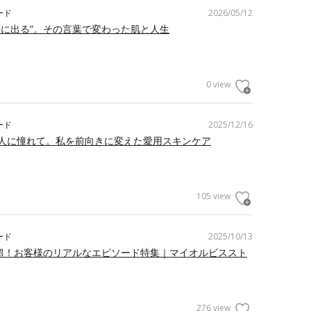
ード
2026/05/12
顔に出る”。その言葉で変わった肌と人生
0 view
ード
2025/12/16
人に憧れて。私を前向きに変えた愛用スキンケア
105 view
ード
2025/10/13
件超！お客様のリアルなエピソード特集｜マイオルビススト
276 view