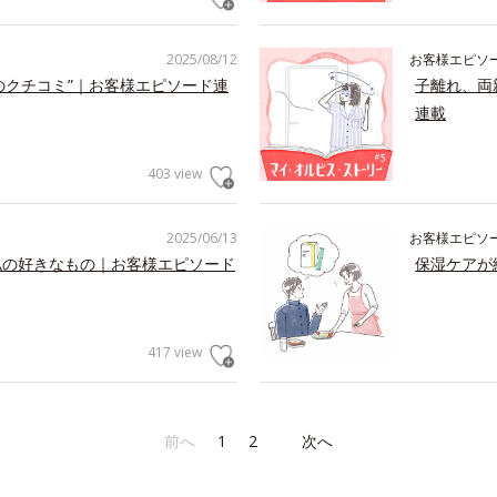
2025/08/12
お客様エピソ
のクチコミ”｜お客様エピソード連
子離れ、両
連載
403 view
2025/06/13
お客様エピソ
私の好きなもの｜お客様エピソード
保湿ケアが
417 view
前へ
1
2
次へ