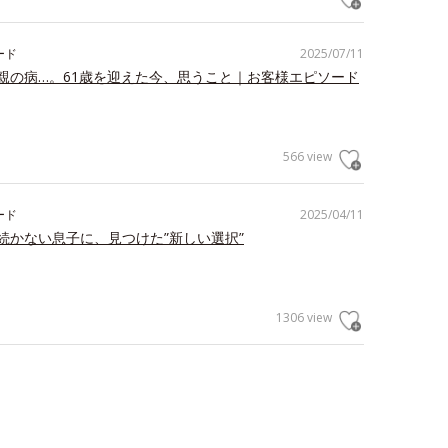
ード
2025/07/11
親の病…。61歳を迎えた今、思うこと｜お客様エピソード
566 view
ード
2025/04/11
続かない息子に、見つけた”新しい選択”
1306 view