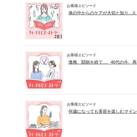
お客様エピソード
体の中からのケアが大切と知り…ス
お客様エピソード
激務、闘病を経て…。40代の今、再
お客様エピソード
何歳になっても美容を楽しむマイン