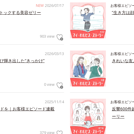
NEW
2026/07/17
お客様エピソ
トックする美容ゼリー
”生き方は
903 view
2026/03/13
お客様エピソ
び輝き出した“きっかけ”
きれいな友
0 view
2025/11/14
お客様エピソ
ドを｜お客様エピソード連載
反響600
ーリー
379 view