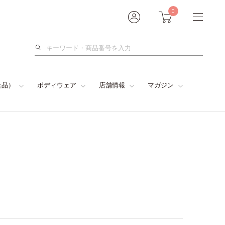
0
検
索
食品）
ボディウェア
店舗情報
マガジン