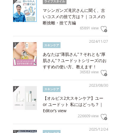
ライフスタイル
マシンガンズ滝沢さんに聞く、古
いコスメの捨て方は？｜コスメの
断捨離・捨て方編
65891 view
2024/11/27
スキンケア
あなたは“薄肌さん”？それとも“厚
肌さん”？ユードットシリーズのお
すすめの使い方、教えます！
36583 view
2023/08/30
スキンケア
【オルビス2大スキンケア】ユー
or ユードット 私にはどっち？｜
Editor’s view
226609 view
2025/12/24