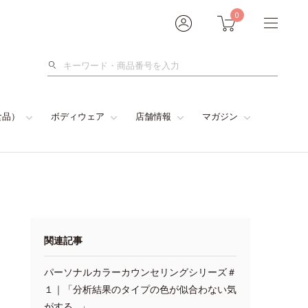
0
検
索
食品）
ボディウェア
店舗情報
マガジン
関連記事
パーソナルカラーカウンセリングシリーズ＃
１｜「分析結果のタイプの色が似合わない気
がする…」