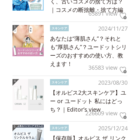
く、古いコスメの捨て方は？
｜コスメの断捨離・捨て方編
65891 view
2024/11/27
スキンケア
あなたは“薄肌さん”？それと
も“厚肌さん”？ユードットシリ
ーズのおすすめの使い方、教
えます！
36583 view
2023/08/30
スキンケア
【オルビス2大スキンケア】ユ
ー or ユードット 私にはどっ
ち？｜Editor’s view
226609 view
2025/12/24
スキンケア
【保存版】オルビス ザ リンク