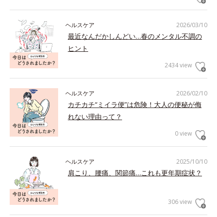
ヘルスケア
2026/03/10
最近なんだかしんどい…春のメンタル不調の
ヒント
2434 view
ヘルスケア
2026/02/10
カチカチ“ミイラ便”は危険！大人の便秘が侮
れない理由って？
0 view
ヘルスケア
2025/10/10
肩こり、腰痛、関節痛…これも更年期症状？
306 view