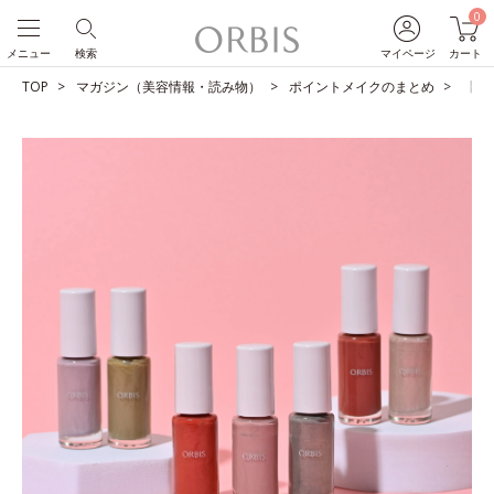
0
メニュー
検索
マイページ
カート
TOP
マガジン（美容情報・読み物）
ポイントメイクのまとめ
【図