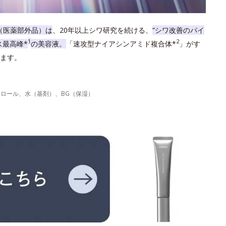
（医薬部外品）は
、20年以上シワ研究を続ける、
“シワ改善のパイ
1
2
ス最高峰*
の美容液。
「速攻型ナイアシンアミド複合体*
」がす
ます。
力
テロール、水（基剤）、BG（保湿）