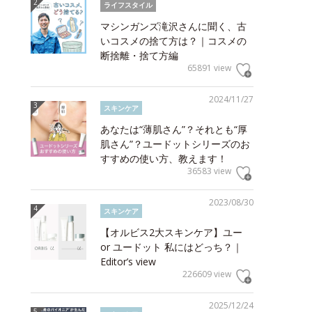
ライフスタイル
マシンガンズ滝沢さんに聞く、古
いコスメの捨て方は？｜コスメの
断捨離・捨て方編
65891 view
2024/11/27
スキンケア
あなたは“薄肌さん”？それとも“厚
肌さん”？ユードットシリーズのお
すすめの使い方、教えます！
36583 view
2023/08/30
スキンケア
【オルビス2大スキンケア】ユー
or ユードット 私にはどっち？｜
Editor’s view
226609 view
2025/12/24