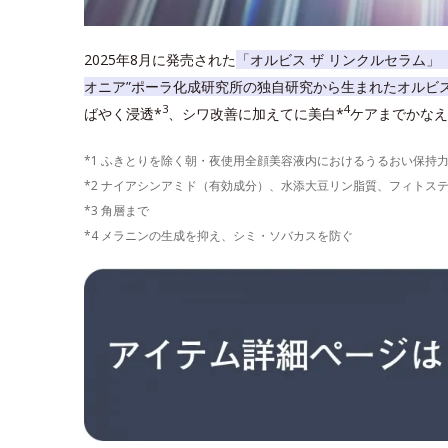
2025年8月に発売された
「オルビス ザ リンクルセラム」
オニア”ポーラ化成研究所の独自研究から生まれたオルビ
3
4
ばやく浸透*
、シワ改善に加えてに美白*
ケアまでかなえ
*1 ふきとりを除く朝・夜使用全顔美容液内におけるうるおい保持
*2 ナイアシンアミド（有効成分）、水添大豆リン脂質、フィトス
*3 角層まで
*4 メラニンの生成を抑え、シミ・ソバカスを防ぐ