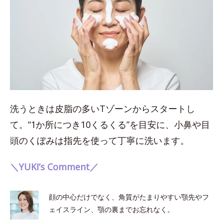
洗うときは皮脂の多いTゾーンからスタートし
て。“1か所につき10くるくる”を目安に、小鼻や目
頭のくぼみは指先を使って丁寧に洗います。
＼YUKI’s Comment／
顔の中心だけでなく、角質がたまりやすい顎先やフ
ェイスライン、顎の裏までお忘れなく。