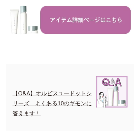
【Q&A】オルビスユードットシ
リーズ よくある10のギモンに
答えます！