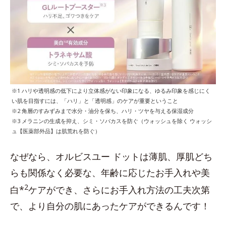
※1 ハリや透明感の低下により立体感がない印象になる、ゆるみ印象を感じにく
い肌を目指すには、「ハリ」と「透明感」のケアが重要ということ
※2 角層のすみずみまで水分・油分を保ち、ハリ・ツヤを与える保湿成分
※3 メラニンの生成を抑え、シミ・ソバカスを防ぐ（ウォッシュを除く ウォッシ
ュ【医薬部外品】は肌荒れを防ぐ）
なぜなら、オルビスユー ドットは薄肌、厚肌どち
らも関係なく必要な、年齢に応じたお手入れや美
2
白*
ケアができ、さらにお手入れ方法の工夫次第
で、より自分の肌にあったケアができるんです！