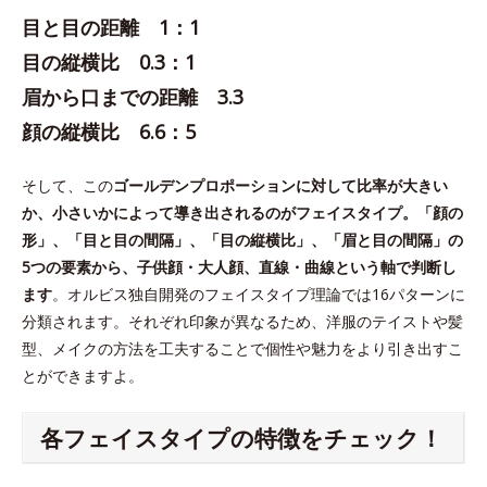
目と目の距離 1：1
目の縦横比 0.3：1
眉から口までの距離 3.3
顔の縦横比 6.6：5
そして、この
ゴールデンプロポーションに対して比率が大きい
か、小さいかによって導き出されるのがフェイスタイプ。「顔の
形」、「目と目の間隔」、「目の縦横比」、「眉と目の間隔」の
5つの要素から、子供顔・大人顔、直線・曲線という軸で判断し
ます
。オルビス独自開発のフェイスタイプ理論では16パターンに
分類されます。それぞれ印象が異なるため、洋服のテイストや髪
型、メイクの方法を工夫することで個性や魅力をより引き出すこ
とができますよ。
各フェイスタイプの特徴をチェック！