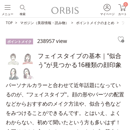
0
メニュー
検索
マイページ
カート
TOP
マガジン（美容情報・読み物）
ポイントメイクのまとめ
フェ
238957 view
ポイントメイク
フェイスタイプの基本｜“似合
う”が見つかる16種類の顔印象
パーソナルカラーと合わせて近年話題になってい
るのが、“フェイスタイプ”。顔の形やパーツの配置
などからおすすめのメイク方法や、似合う色など
をみつけることができるんです。とはいえ、よく
わからない、初めて聞いたという方も多いはず！