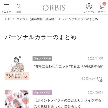
0
メニュー
検索
マイページ
カート
TOP
マガジン（美容情報・読み物）
パーソナルカラーのまとめ
パーソナルカラーのまとめ
2025/11/07
ライフスタイル
“骨格に合わせたニット”で着太りが解決する!?
3645 view
2024/09/11
ポイントメイク
【ポイントメイクへのこだわり】メイクする
ほど素肌も美しく、自分らしく