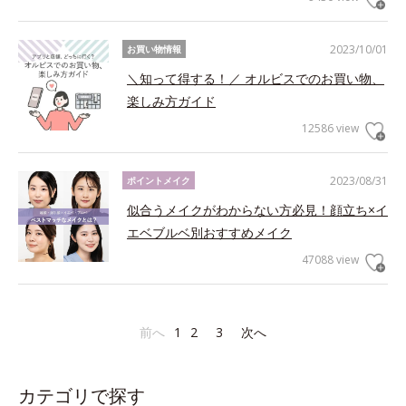
2023/10/01
お買い物情報
＼知って得する！／ オルビスでのお買い物、
楽しみ方ガイド
12586 view
2023/08/31
ポイントメイク
似合うメイクがわからない方必見！顔立ち×イ
エベブルベ別おすすめメイク
47088 view
前へ
1
2
3
次へ
カテゴリで探す