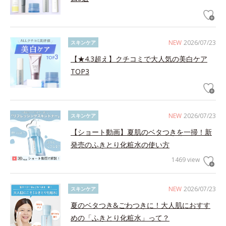
NEW
2026/07/23
スキンケア
【★4.3超え】クチコミで大人気の美白ケア
TOP3
NEW
2026/07/23
スキンケア
【ショート動画】夏肌のベタつきを一掃！新
発売のふきとり化粧水の使い方
1469 view
NEW
2026/07/23
スキンケア
夏のベタつき&ごわつきに！大人肌におすす
めの「ふきとり化粧水」って？