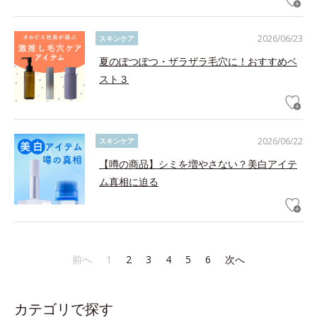
2026/06/23
スキンケア
夏のぽつぽつ・ザラザラ毛穴に！おすすめベ
スト３
2026/06/22
スキンケア
【噂の商品】シミを増やさない？美白アイテ
ム真相に迫る
前へ
1
2
3
4
5
6
次へ
カテゴリで探す