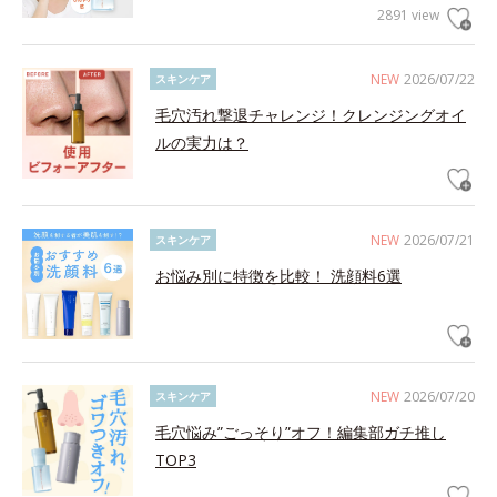
2891 view
NEW
2026/07/22
スキンケア
毛穴汚れ撃退チャレンジ！クレンジングオイ
ルの実力は？
NEW
2026/07/21
スキンケア
お悩み別に特徴を比較！ 洗顔料6選
NEW
2026/07/20
スキンケア
毛穴悩み”ごっそり”オフ！編集部ガチ推し
TOP3