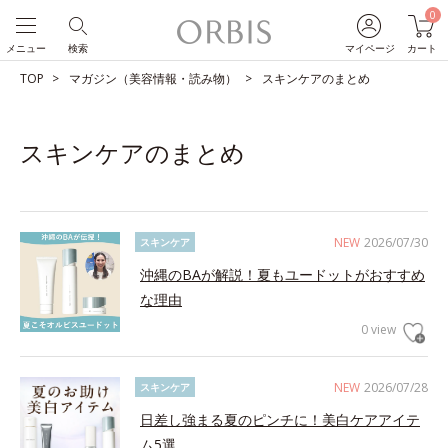
0
メニュー
検索
マイページ
カート
TOP
マガジン（美容情報・読み物）
スキンケアのまとめ
スキンケアのまとめ
NEW
2026/07/30
スキンケア
沖縄のBAが解説！夏もユードットがおすすめ
な理由
0 view
NEW
2026/07/28
スキンケア
日差し強まる夏のピンチに！美白ケアアイテ
ム5選