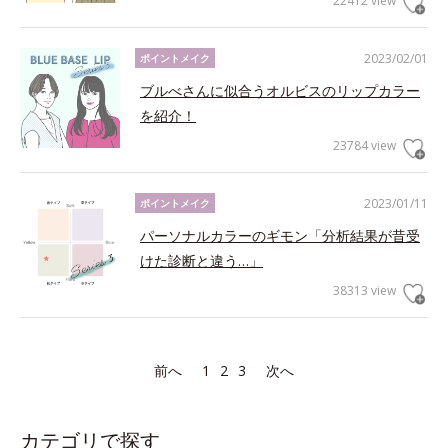
22412 view
2023/02/01
ポイントメイク
ブルべさんに似合うオルビスのリップカラー
を紹介！
23784 view
2023/01/11
ポイントメイク
パーソナルカラーのギモン「分析結果が昔受
けた診断と違う…」
38313 view
前へ
1
2
3
次へ
カテゴリで探す