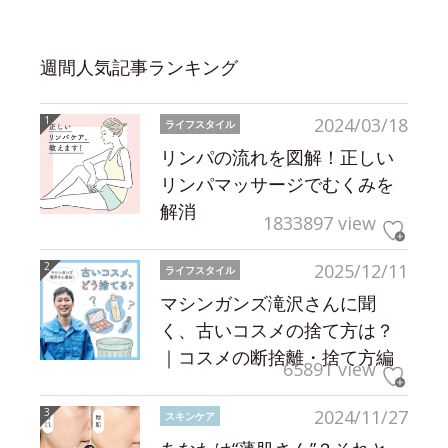
週間人気記事ランキング
2024/03/18
ライフスタイル
リンパの流れを図解！正しい
リンパマッサージでむくみを
解消
1833897 view
2025/12/11
ライフスタイル
マシンガンズ滝沢さんに聞
く、古いコスメの捨て方は？
｜コスメの断捨離・捨て方編
65891 view
2024/11/27
スキンケア