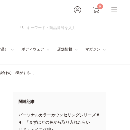
0
検
索
食品）
ボディウェア
店舗情報
マガジン
似合わない気がする…」
関連記事
パーソナルカラーカウンセリングシリーズ＃
4｜「まずはどの色から取り入れたらい
い？」～イエベ編～