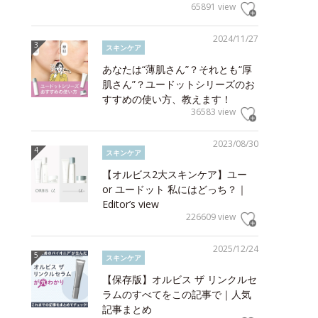
65891 view
2024/11/27
スキンケア
あなたは“薄肌さん”？それとも“厚
肌さん”？ユードットシリーズのお
すすめの使い方、教えます！
36583 view
2023/08/30
スキンケア
【オルビス2大スキンケア】ユー
or ユードット 私にはどっち？｜
Editor’s view
226609 view
2025/12/24
スキンケア
【保存版】オルビス ザ リンクルセ
ラムのすべてをこの記事で｜人気
記事まとめ